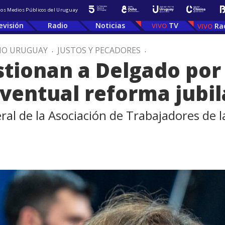
 los Medios Públicos del Uruguay
evisión
Radio
Noticias
TV
Ra
IO URUGUAY
.
JUSTOS Y PECADORES
.
tionan a Delgado por
ventual reforma jubil
eral de la Asociación de Trabajadores de l