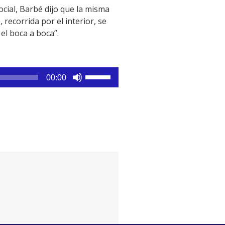
ocial, Barbé dijo que la misma
recorrida por el interior, se
el boca a boca”.
Utiliza
00:00
las
teclas
de
flecha
arriba/abajo
para
aumentar
o
disminuir
el
volumen.