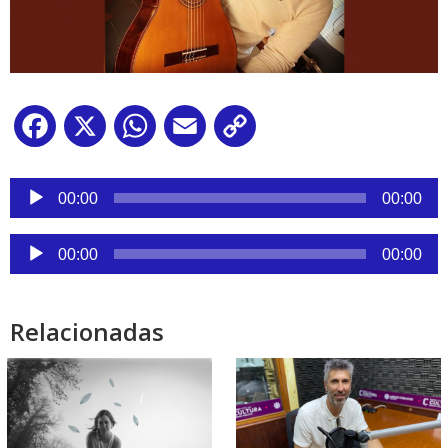
Facebook
X
WhatsApp
Email
Copy
Link
Reproductor
de
00:00
00:00
audio
Reproductor
00:00
00:00
de
audio
Relacionadas