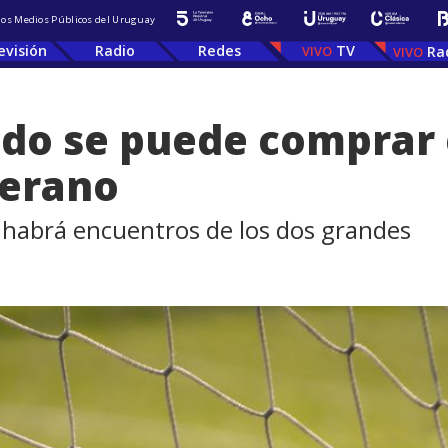
 los Medios Públicos del Uruguay
evisión
Radio
Redes
TV
Ra
ado se puede comprar 
verano
6 habrá encuentros de los dos grandes