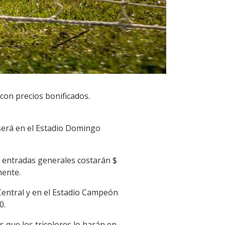
con precios bonificados.
o será en el Estadio Domingo
s entradas generales costarán $
mente.
Central y en el Estadio Campeón
0.
 que los tricolores lo harán en