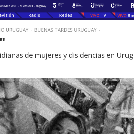
 los Medios Públicos del Uruguay
evisión
Radio
Redes
TV
Ra
IO URUGUAY
.
BUENAS TARDES URUGUAY
.
"
tidianas de mujeres y disidencias en Uru