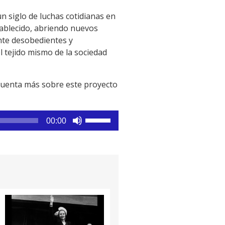
n siglo de luchas cotidianas en
stablecido, abriendo nuevos
nte desobedientes y
 tejido mismo de la sociedad
s cuenta más sobre este proyecto
Utiliza
00:00
las
teclas
de
flecha
arriba/abajo
para
aumentar
o
disminuir