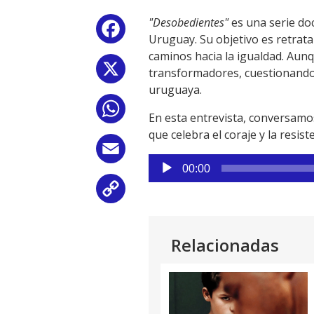
"Desobedientes"
es una serie doc
Facebook
Uruguay. Su objetivo es retrata
caminos hacia la igualdad. Au
X
transformadores, cuestionando 
uruguaya.
WhatsApp
En esta entrevista, conversamos
que celebra el coraje y la resis
Email
Reproductor
00:00
de
Copy
audio
Link
Relacionadas