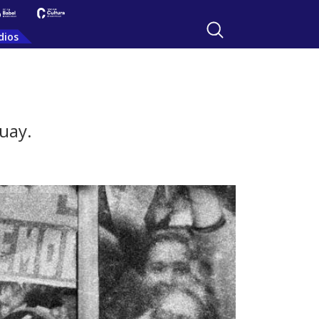
dios
guay.