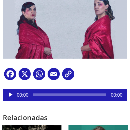
Facebook
X
WhatsApp
Email
Copy
Link
Reproductor
de
00:00
00:00
audio
Relacionadas