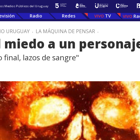
 los Medios Públicos del Uruguay
evisión
Radio
Redes
TV
Ra
IO URUGUAY
.
LA MÁQUINA DE PENSAR
.
l miedo a un personaje
 final, lazos de sangre"