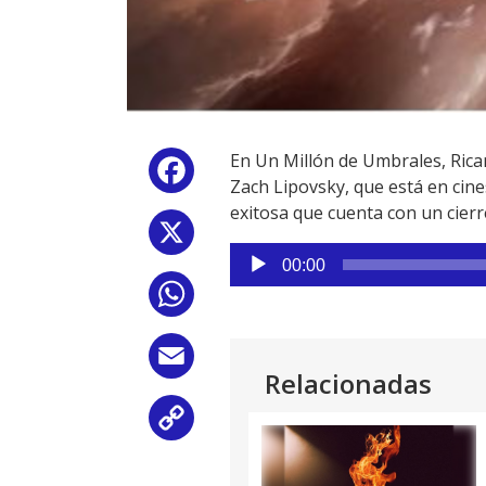
En Un Millón de Umbrales, Ricar
Facebook
Zach Lipovsky, que está en cine
exitosa que cuenta con un cierr
X
Reproductor
00:00
de
WhatsApp
audio
Email
Relacionadas
Copy
Link