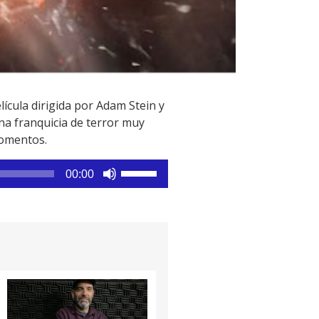
lícula dirigida por Adam Stein y
una franquicia de terror muy
momentos.
Utiliza
00:00
las
teclas
de
flecha
arriba/abajo
para
aumentar
o