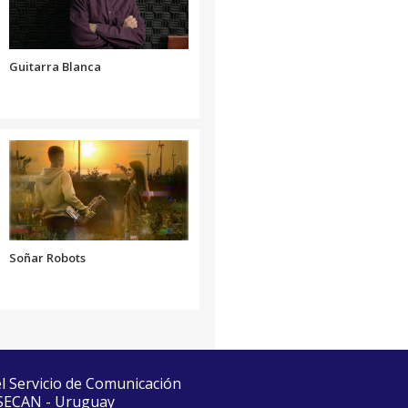
disminuir
el
volumen.
Guitarra Blanca
Soñar Robots
el Servicio de Comunicación
 SECAN - Uruguay