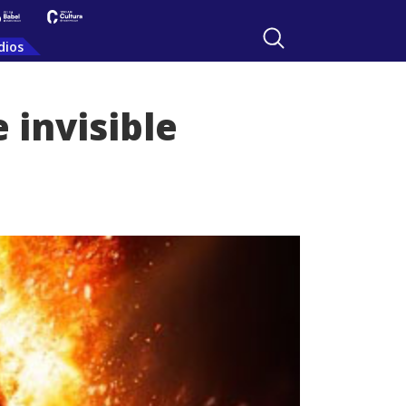
dios
 invisible