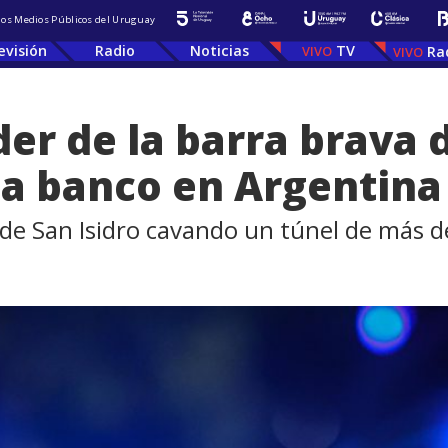
 los Medios Públicos del Uruguay
evisión
Radio
Noticias
TV
Ra
der de la barra brava 
 a banco en Argentina
 de San Isidro cavando un túnel de más 