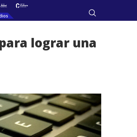
dios
para lograr una