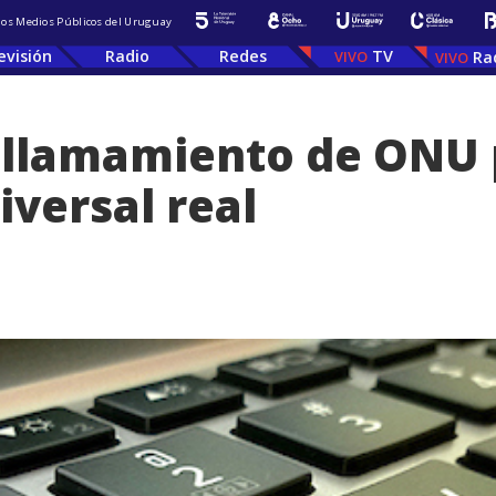
 los Medios Públicos del Uruguay
evisión
Radio
Redes
TV
Ra
: llamamiento de ONU 
iversal real