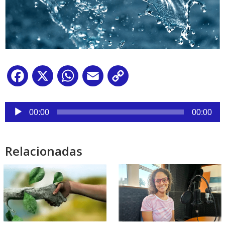
Facebook
X
WhatsApp
Email
Copy
Link
Reproductor
de
00:00
00:00
audio
Relacionadas