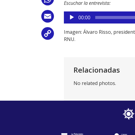
WhatsApp
Escuchar la entrevista:
Reproductor
Email
00:00
de
audio
Imagen: Álvaro Risso, presiden
Copy
RNU.
Link
Relacionadas
No related photos.