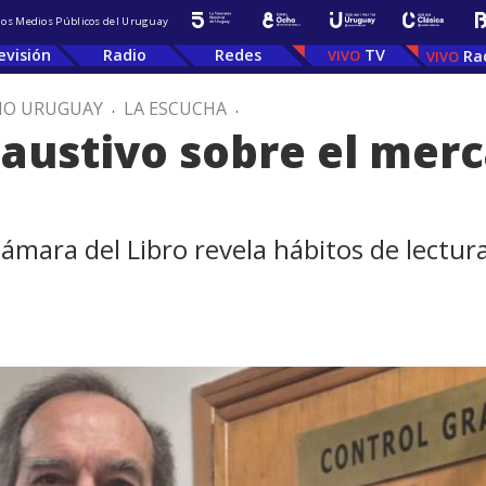
 los Medios Públicos del Uruguay
evisión
Radio
Redes
TV
Ra
IO URUGUAY
.
LA ESCUCHA
.
austivo sobre el merc
ámara del Libro revela hábitos de lectur