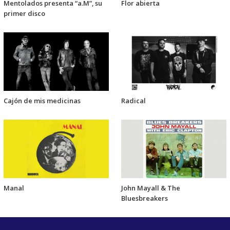
Mentolados presenta “a.M”, su
Flor abierta
primer disco
Cajón de mis medicinas
Radical
Manal
John Mayall & The
Bluesbreakers