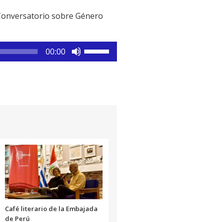
 Conversatorio sobre Género
Utiliza
00:00
las
teclas
de
flecha
arriba/abajo
para
aumentar
o
disminuir
el
volumen.
Café literario de la Embajada
de Perú