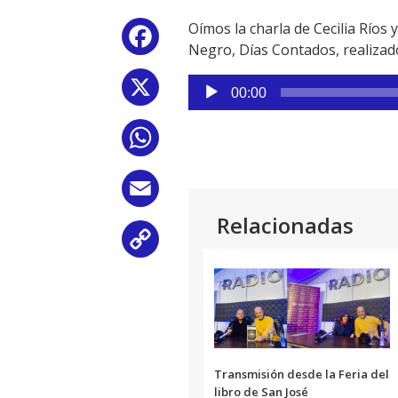
Oímos la charla de Cecilia Río
Facebook
Negro, Días Contados, realizado
Reproductor
X
00:00
de
audio
WhatsApp
Email
Relacionadas
Copy
Link
Transmisión desde la Feria del
libro de San José