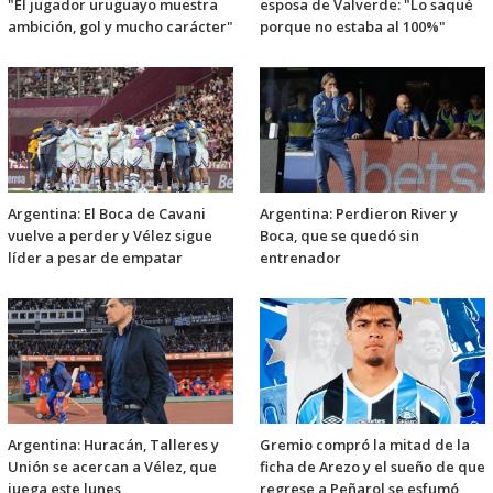
"El jugador uruguayo muestra
esposa de Valverde: "Lo saqué
ambición, gol y mucho carácter"
porque no estaba al 100%"
Argentina: El Boca de Cavani
Argentina: Perdieron River y
vuelve a perder y Vélez sigue
Boca, que se quedó sin
líder a pesar de empatar
entrenador
Argentina: Huracán, Talleres y
Gremio compró la mitad de la
Unión se acercan a Vélez, que
ficha de Arezo y el sueño de que
juega este lunes
regrese a Peñarol se esfumó