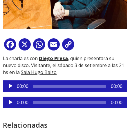
Facebook
X
WhatsApp
Email
Copy
Link
La charla es con
Diego Presa
, quien presentará su
nuevo disco, Visitante, el sábado 3 de setiembre a las 21
hs en la
Sala Hugo Balzo
.
Reproductor
00:00
00:00
de
audio
Reproductor
00:00
00:00
de
audio
Relacionadas