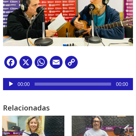
Facebook
X
WhatsApp
Email
Copy
Link
Reproductor
de
00:00
00:00
audio
Relacionadas