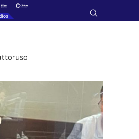
dios
attoruso