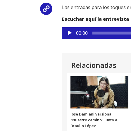
Las entradas para los toques e
Copy
Escuchar aquí la entrevista
Link
Reproductor
00:00
de
audio
Relacionadas
Jose Damiani versiona
"Nuestro camino" junto a
Braulio López