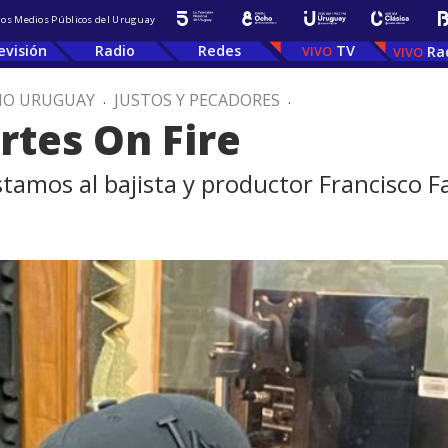
 los Medios Públicos del Uruguay
evisión
Radio
Redes
TV
Ra
IO URUGUAY
.
JUSTOS Y PECADORES
.
rtes On Fire
stamos al bajista y productor Francisco F