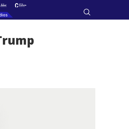
dios
 Trump