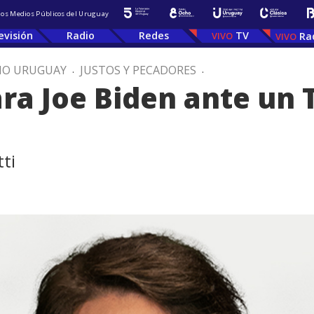
 los Medios Públicos del Uruguay
evisión
Radio
Redes
TV
Ra
IO URUGUAY
.
JUSTOS Y PECADORES
.
para Joe Biden ante un
ti