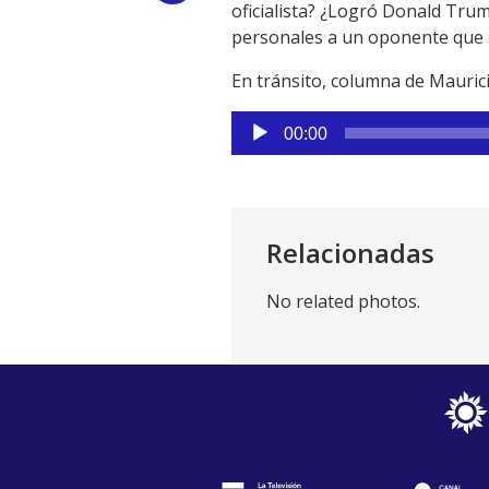
oficialista? ¿Logró Donald Tru
Link
personales a un oponente que 
En tránsito, columna de Mauric
Reproductor
00:00
de
audio
Relacionadas
No related photos.