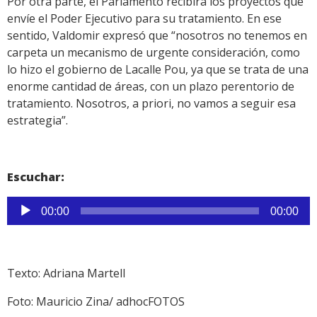
Por otra parte, el Parlamento recibirá los proyectos que
envíe el Poder Ejecutivo para su tratamiento. En ese
sentido, Valdomir expresó que “nosotros no tenemos en
carpeta un mecanismo de urgente consideración, como
lo hizo el gobierno de Lacalle Pou, ya que se trata de una
enorme cantidad de áreas, con un plazo perentorio de
tratamiento. Nosotros, a priori, no vamos a seguir esa
estrategia”.
Escuchar:
Reproductor
00:00
00:00
de
audio
Texto: Adriana Martell
Foto: Mauricio Zina/ adhocFOTOS