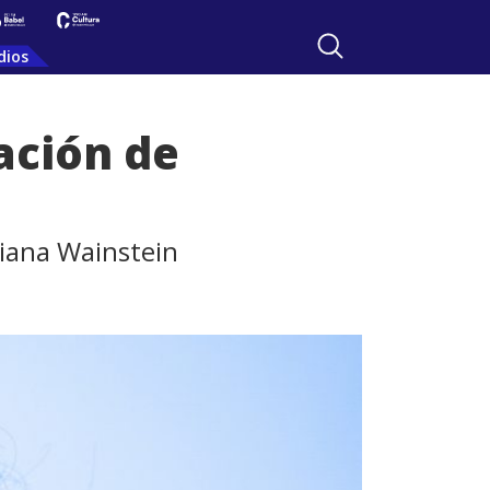
dios
ación de
riana Wainstein