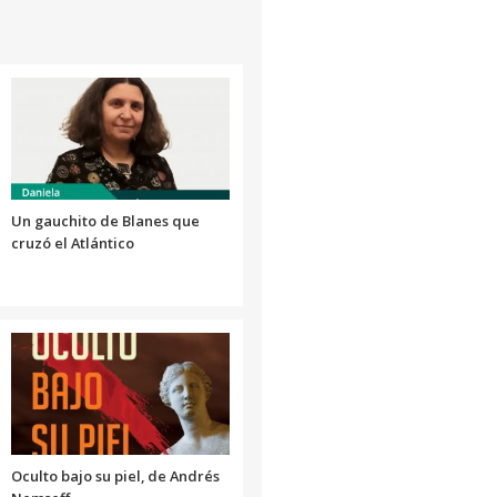
aumentar
o
disminuir
el
volumen.
Un gauchito de Blanes que
cruzó el Atlántico
Oculto bajo su piel, de Andrés