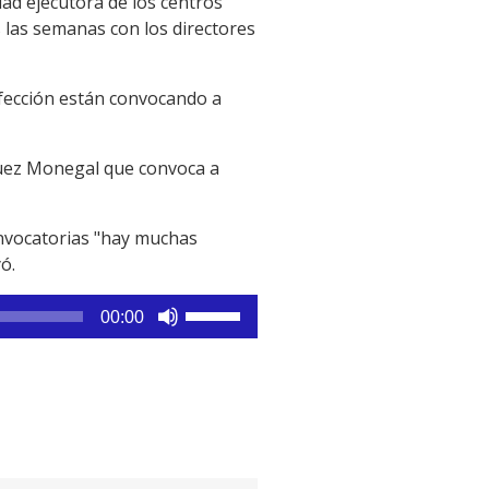
dad ejecutora de los centros
s las semanas con los directores
nfección están convocando a
guez Monegal que convoca a
nvocatorias "hay muchas
ó.
Utiliza
00:00
las
teclas
de
flecha
arriba/abajo
para