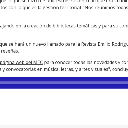
ue lo que se hizo fue unir esfuerzos entre lo que era la uni
ntos con lo que es la gestión territorial. "Nos reunimos toda
jando en la creación de bibliotecas temáticas y para su co
 que se hará un nuevo llamado para la Revista Emilio Rodrí
r reseñas.
página web del MEC
para conocer todas las novedades y co
 y convocatorias en música, letras, y artes visuales", concluy