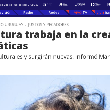
 los Medios Públicos del Uruguay
evisión
Radio
Redes
TV
Ra
IO URUGUAY
.
JUSTOS Y PECADORES
.
tura trabaja en la cre
áticas
ulturales y surgirán nuevas, informó Ma