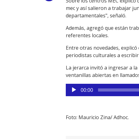
Sobre los centros MEC explicó q
mec y así salieron a trabajar ju
Link
departamentales", señaló.
Además, agregó que están traba
referentes locales.
Entre otras novedades, explicó
periodistas culturales a escribi
La jerarca invitó a ingresar a la
ventanillas abiertas en llamados
Reproductor
00:00
de
audio
Foto: Mauricio Zina/ Adhoc.