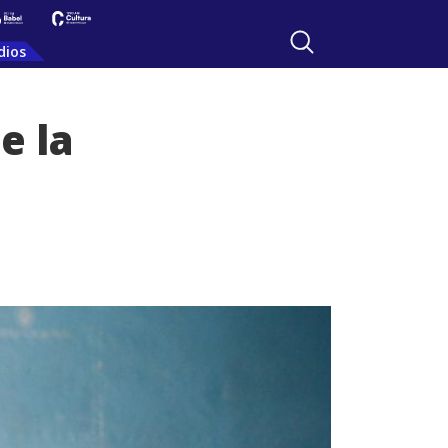
dios
e la