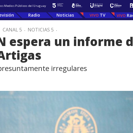
 los Medios Públicos del Uruguay
evisión
Radio
Noticias
TV
Ra
.
CANAL 5
.
NOTICIAS 5
.
PN espera un informe d
Artigas
 presuntamente irregulares