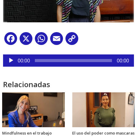
Facebook
X
WhatsApp
Email
Copy
Link
Reproductor
de
00:00
00:00
audio
Relacionadas
Mindfulness en el trabajo
El uso del poder como mascaras