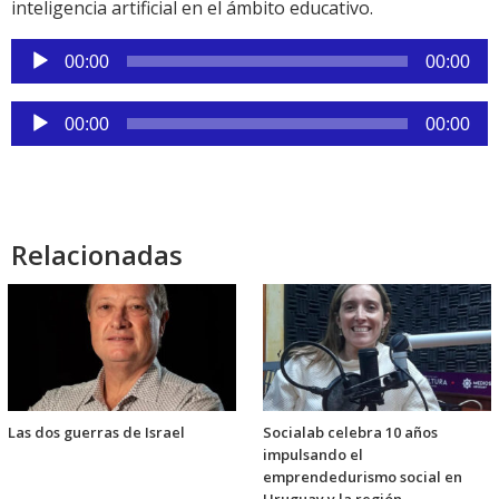
inteligencia artificial en el ámbito educativo.
Reproductor
00:00
00:00
de
audio
Reproductor
00:00
00:00
de
audio
Relacionadas
Las dos guerras de Israel
Socialab celebra 10 años
impulsando el
emprendedurismo social en