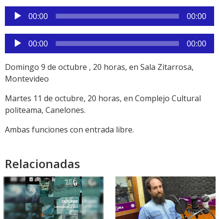
Reproductor
00:00
00:00
de
audio
Reproductor
00:00
00:00
de
audio
Domingo 9 de octubre , 20 horas, en Sala Zitarrosa,
Montevideo
Martes 11 de octubre, 20 horas, en Complejo Cultural
politeama, Canelones.
Ambas funciones con entrada libre.
Relacionadas