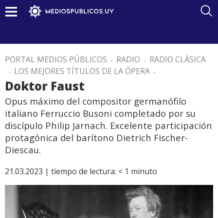
PORTAL MEDIOS PÚBLICOS
.
RADIO
.
RADIO CLÁSICA
.
LOS MEJORES TÍTULOS DE LA ÓPERA
.
Doktor Faust
Opus máximo del compositor germanófilo
italiano Ferruccio Busoni completado por su
discípulo Philip Jarnach. Excelente participación
protagónica del barítono Dietrich Fischer-
Diescau.
21.03.2023 |
tiempo de lectura:
< 1
minuto