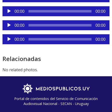
de
audio
Reproductor
00:00
00:00
de
audio
Reproductor
00:00
00:00
de
audio
Reproductor
00:00
00:00
de
audio
Relacionadas
No related photos.
Portal de contenidos del Servicio de Comunicación
Audiovisual Nacional - SECAN - Uruguay