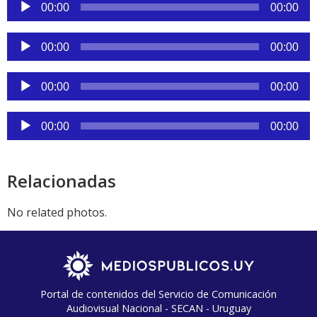
Reproductor
00:00
00:00
de
audio
Reproductor
00:00
00:00
de
audio
Reproductor
00:00
00:00
de
audio
Reproductor
00:00
00:00
de
audio
Relacionadas
No related photos.
Portal de contenidos del Servicio de Comunicación
Audiovisual Nacional - SECAN - Uruguay