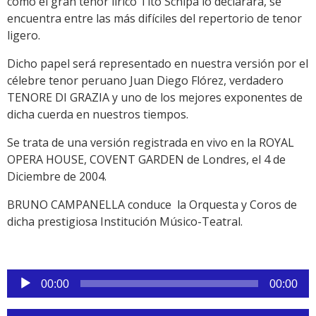
como el gran tenor lírico Tito Schipa lo declarara, se
encuentra entre las más difíciles del repertorio de tenor
ligero.
Dicho papel será representado en nuestra versión por el
célebre tenor peruano Juan Diego Flórez, verdadero
TENORE DI GRAZIA y uno de los mejores exponentes de
dicha cuerda en nuestros tiempos.
Se trata de una versión registrada en vivo en la ROYAL
OPERA HOUSE, COVENT GARDEN de Londres, el 4 de
Diciembre de 2004.
BRUNO CAMPANELLA conduce la Orquesta y Coros de
dicha prestigiosa Institución Músico-Teatral.
Reproductor
00:00
00:00
de
audio