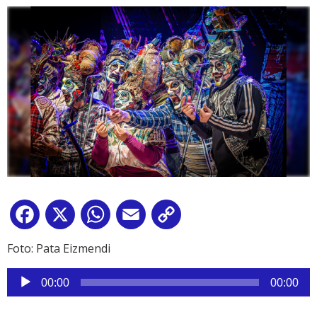
Facebook
X
WhatsApp
Email
Copy
Link
Foto: Pata Eizmendi
Reproductor
00:00
00:00
de
audio