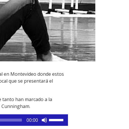
ival en Montevideo donde estos
cal que se presentará el
e tanto han marcado a la
ce Cunningham.
Utiliza
00:00
las