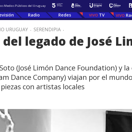
 los Medios Públicos del Uruguay
evisión
Radio
Redes
TV
Ra
IO URUGUAY
.
SERENDIPIA
.
del legado de José L
 Soto (José Limón Dance Foundation) y la
am Dance Company) viajan por el mundo 
piezas con artistas locales