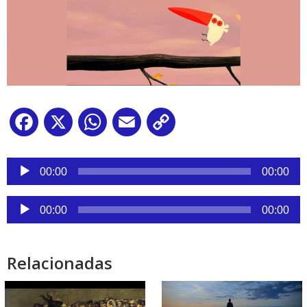
Facebook
X
WhatsApp
Email
Copy
Link
Reproductor
de
00:00
00:00
audio
Reproductor
00:00
00:00
de
audio
Relacionadas