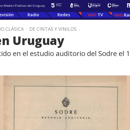
 los Medios Públicos del Uruguay
evisión
Radio
Redes
TV
Ra
IO CLÁSICA
.
DE CINTAS Y VINILOS
.
 en Uruguay
ido en el estudio auditorio del Sodre el