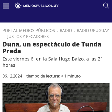
PORTAL MEDIOS PÚBLICOS
.
RADIO
.
RADIO URUGUAY
.
JUSTOS Y PECADORES
.
Duna, un espectáculo de Tunda
Prada
Este viernes 6, en la Sala Hugo Balzo, a las 21
horas
06.12.2024 |
tiempo de lectura:
< 1
minuto