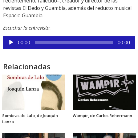
recientemente fallecido–, creador y director de las
revistas El Dedo y Guambia, además del reducto musical
Espacio Guambia.
Escuchar la entrevista
:
Reproductor
00:00
00:00
de
audio
Relacionadas
Sombras de Lalo, de Joaquín
Wampir, de Carlos Rehermann
Lanza