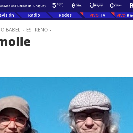
 los Medios Públicos del Uruguay
evisión
Radio
Redes
TV
Ra
IO BABEL
.
ESTRENO
.
molle