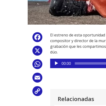
El estreno de esta oportunidad e
Facebook
compositor y director de la mu
grabación que les compartimos
X
dúo.
Reproductor
00:00
WhatsApp
de
audio
Email
Copy
Relacionadas
Link