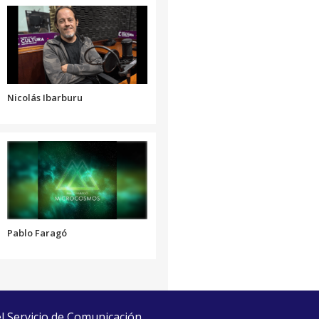
o
disminuir
el
volumen.
Nicolás Ibarburu
Pablo Faragó
el Servicio de Comunicación