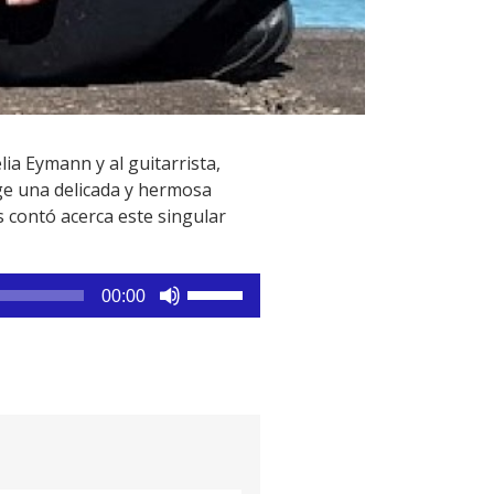
lia Eymann y al guitarrista,
ge una delicada y hermosa
 contó acerca este singular
Utiliza
00:00
las
teclas
de
flecha
arriba/abajo
para
aumentar