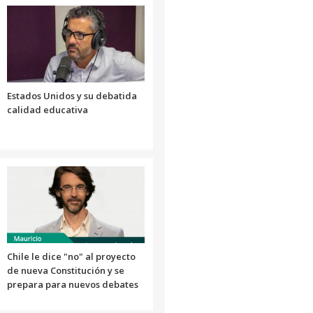
aumentar
o
disminuir
el
volumen.
Estados Unidos y su debatida
calidad educativa
Chile le dice "no" al proyecto
de nueva Constitución y se
prepara para nuevos debates