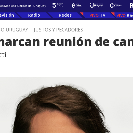
 los Medios Públicos del Uruguay
evisión
Radio
Redes
TV
Ra
IO URUGUAY
.
JUSTOS Y PECADORES
.
arcan reunión de canc
ti