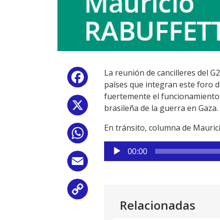
La reunión de cancilleres del G
Facebook
países que integran este foro d
fuertemente el funcionamiento 
X
brasileña de la guerra en Gaza
En tránsito, columna de Mauric
WhatsApp
Reproductor
00:00
de
Email
audio
Copy
Relacionadas
Link