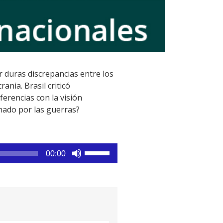
r duras discrepancias entre los
nia. Brasil criticó
erencias con la visión
nado por las guerras?
Utiliza
00:00
las
teclas
de
flecha
arriba/abajo
para