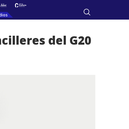
dios
illeres del G20