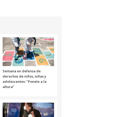
de
flecha
arriba/abajo
para
aumentar
o
disminuir
el
volumen.
Semana en defensa de
derechos de niños, niñas y
adolescentes: "Ponete a la
altura"