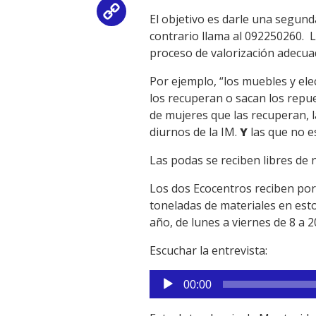
Copy
El objetivo es darle una segunda
contrario llama al 092250260. L
Link
proceso de valorización adecuad
Por ejemplo, “los muebles y el
los recuperan o sacan los repue
de mujeres que las recuperan, la
diurnos de la IM.
Y
las que no e
Las podas se reciben libres de 
Los dos Ecocentros reciben por
toneladas de materiales en est
año, de lunes a viernes de 8 a 
Escuchar la entrevista:
Reproductor
00:00
de
audio