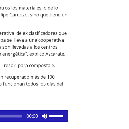
tros los materiales, o de lo
elipe Cardozo, sino que tiene un
rativa de ex clasificadores que
opa se lleva a una cooperativa
s son llevadas a los centros
n energética”, explicó Azcarate.
de Tresor para compostaje.
han recuperado más de 100
 funcionan todos los días del
Utiliza
00:00
las
teclas