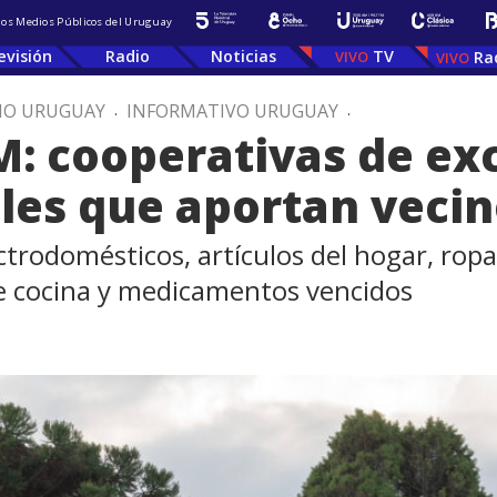
 los Medios Públicos del Uruguay
evisión
Radio
Noticias
TV
Ra
IO URUGUAY
.
INFORMATIVO URUGUAY
.
M: cooperativas de exc
les que aportan veci
trodomésticos, artículos del hogar, ropa,
 de cocina y medicamentos vencidos