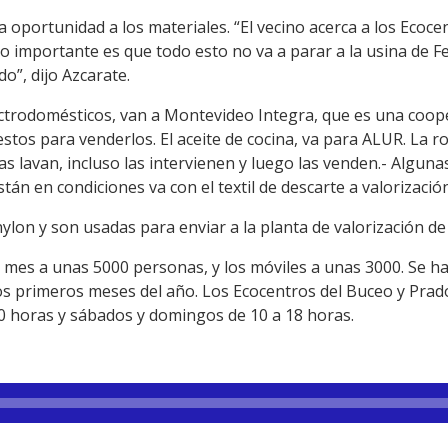
 oportunidad a los materiales. “El vecino acerca a los Ecocen
o importante es que todo esto no va a parar a la usina de F
o”, dijo Azcarate.
ectrodomésticos, van a Montevideo Integra, que es una coope
stos para venderlos. El aceite de cocina, va para ALUR. La r
s lavan, incluso las intervienen y luego las venden.- Alguna
stán en condiciones va con el textil de descarte a valorizació
nylon y son usadas para enviar a la planta de valorización 
 mes a unas 5000 personas, y los móviles a unas 3000. Se 
os primeros meses del año. Los Ecocentros del Buceo y Prado
20 horas y sábados y domingos de 10 a 18 horas.