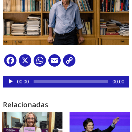
Facebook
X
WhatsApp
Email
Copy
Link
Reproductor
de
00:00
00:00
audio
Relacionadas