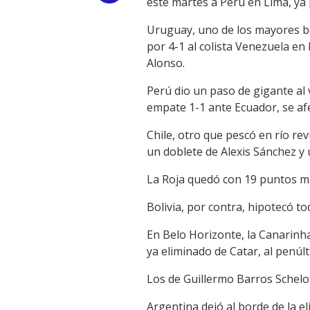
este martes a Perú en Lima, ya 
Link
Uruguay, uno de los mayores be
por 4-1 al colista Venezuela e
Alonso.
Perú dio un paso de gigante al 
empate 1-1 ante Ecuador, se afe
Chile, otro que pescó en río rev
un doblete de Alexis Sánchez y 
La Roja quedó con 19 puntos más
Bolivia, por contra, hipotecó t
En Belo Horizonte, la Canarinha
ya eliminado de Catar, al penúl
Los de Guillermo Barros Schelot
Argentina dejó al borde de la 