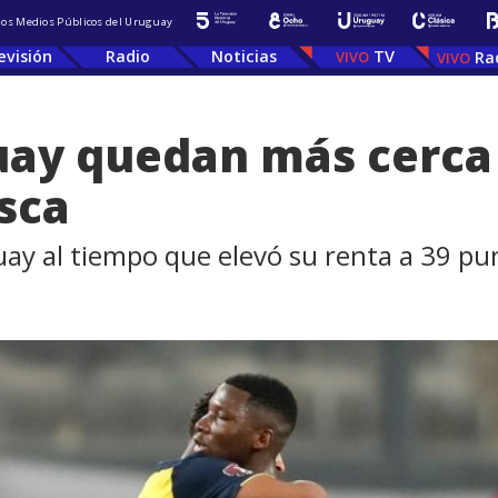
 los Medios Públicos del Uruguay
evisión
Radio
Noticias
TV
Ra
ay quedan más cerca 
sca
uay al tiempo que elevó su renta a 39 pun