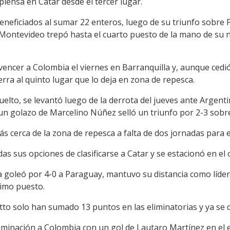
piensa en Catar desde el tercer lugar.
neficiados al sumar 22 enteros, luego de su triunfo sobre 
n Montevideo trepó hasta el cuarto puesto de la mano de su 
vencer a Colombia el viernes en Barranquilla y, aunque cedi
rra al quinto lugar que lo deja en zona de repesca.
uelto, se levantó luego de la derrota del jueves ante Argenti
un golazo de Marcelino Núñez selló un triunfo por 2-3 sobre B
 cerca de la zona de repesca a falta de dos jornadas para el
odas sus opciones de clasificarse a Catar y se estacionó en e
 goleó por 4-0 a Paraguay, mantuvo su distancia como líder s
timo puesto.
to solo han sumado 13 puntos en las eliminatorias y ya se 
eliminación a Colombia con un gol de Lautaro Martínez en el