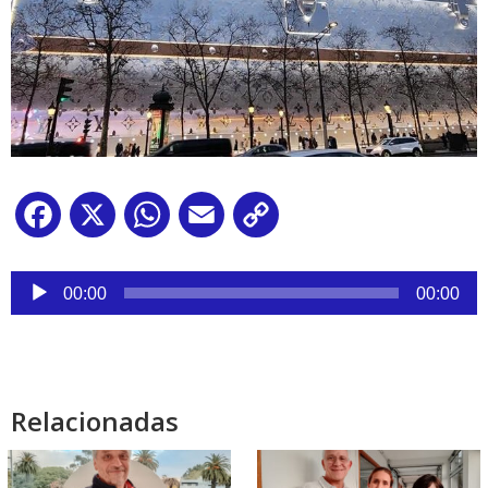
Facebook
X
WhatsApp
Email
Copy
Link
Reproductor
de
00:00
00:00
audio
Relacionadas