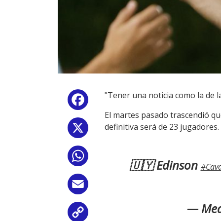
"Tener una noticia como la de l
Facebook
El martes pasado trascendió que
definitiva será de 23 jugadores.
X
WhatsApp
🇺🇾 Edinson
#Cava
Email
— Med
Copy