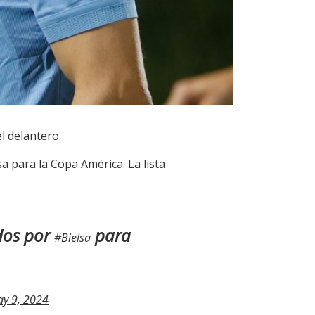
l delantero.
a para la Copa América. La lista
ados por
para
#Bielsa
y 9, 2024