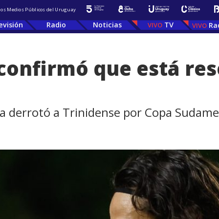
 los Medios Públicos del Uruguay
evisión
Radio
Noticias
TV
Ra
confirmó que está res
oca derrotó a Trinidense por Copa Sudame