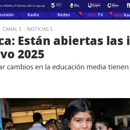
 los Medios Públicos del Uruguay
evisión
Radio
Redes
TV
Ra
.
CANAL 5
.
NOTICIAS 5
.
a: Están abiertas las 
ivo 2025
zar cambios en la educación media tienen