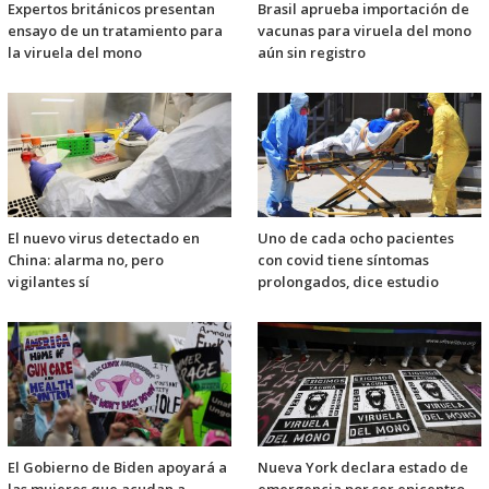
Expertos británicos presentan
Brasil aprueba importación de
ensayo de un tratamiento para
vacunas para viruela del mono
la viruela del mono
aún sin registro
El nuevo virus detectado en
Uno de cada ocho pacientes
China: alarma no, pero
con covid tiene síntomas
vigilantes sí
prolongados, dice estudio
El Gobierno de Biden apoyará a
Nueva York declara estado de
las mujeres que acudan a
emergencia por ser epicentro