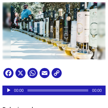
Facebook
X
WhatsApp
Email
Copy
Link
Reproductor
de
00:00
00:00
audio