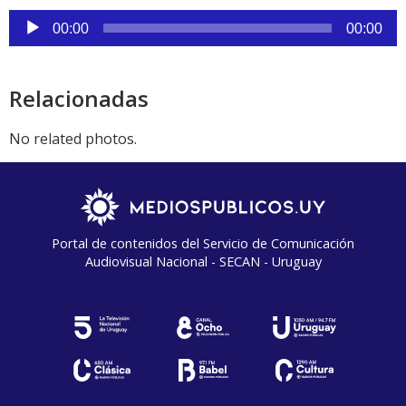
audio
Reproductor
00:00
00:00
de
audio
Relacionadas
No related photos.
Portal de contenidos del Servicio de Comunicación
Audiovisual Nacional - SECAN - Uruguay