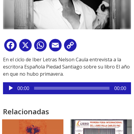
Facebook
X
WhatsApp
Email
Copy
Link
En el ciclo de Iber Letras Nelson Caula entrevista a la
escritora Española Piedad Santiago sobre su libro El año
en que no hubo primavera.
Reproductor
00:00
00:00
de
audio
Relacionadas