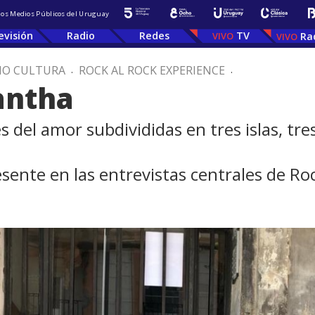
 los Medios Públicos del Uruguay
evisión
Radio
Redes
TV
Ra
IO CULTURA
.
ROCK AL ROCK EXPERIENCE
.
antha
s del amor subdivididas en tres islas, t
ente en las entrevistas centrales de Roc