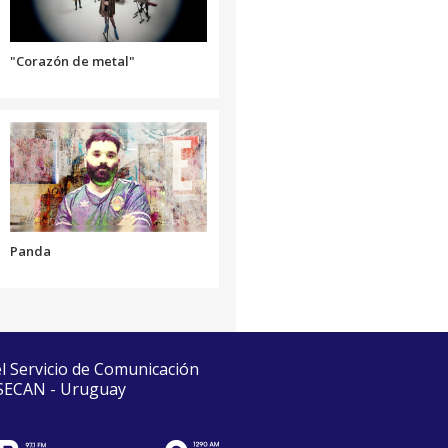
el
volumen.
"Corazón de metal"
Panda
el Servicio de Comunicación
 SECAN - Uruguay