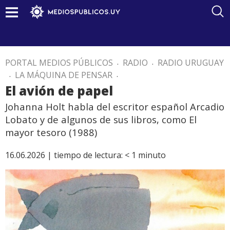
PORTAL MEDIOS PÚBLICOS
.
RADIO
.
RADIO URUGUAY
.
LA MÁQUINA DE PENSAR
.
El avión de papel
Johanna Holt habla del escritor español Arcadio
Lobato y de algunos de sus libros, como El
mayor tesoro (1988)
16.06.2026 |
tiempo de lectura:
< 1
minuto