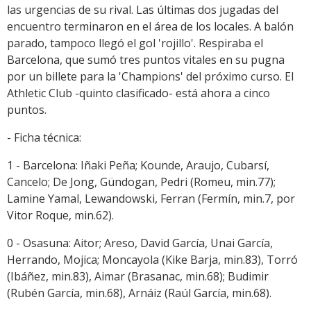
las urgencias de su rival. Las últimas dos jugadas del
encuentro terminaron en el área de los locales. A balón
parado, tampoco llegó el gol 'rojillo'. Respiraba el
Barcelona, que sumó tres puntos vitales en su pugna
por un billete para la 'Champions' del próximo curso. El
Athletic Club -quinto clasificado- está ahora a cinco
puntos.
- Ficha técnica:
1 - Barcelona: Iñaki Peña; Kounde, Araujo, Cubarsí,
Cancelo; De Jong, Gündogan, Pedri (Romeu, min.77);
Lamine Yamal, Lewandowski, Ferran (Fermín, min.7, por
Vitor Roque, min.62).
0 - Osasuna: Aitor; Areso, David García, Unai García,
Herrando, Mojica; Moncayola (Kike Barja, min.83), Torró
(Ibáñez, min.83), Aimar (Brasanac, min.68); Budimir
(Rubén García, min.68), Arnáiz (Raúl García, min.68).