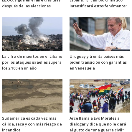
EE.UU. sigue en el aire tres días
España: "El cambio climático
después de las elecciones
intensificará estos fenómenos"
La cifra de muertos en el Líbano
Uruguay y treinta países más
por los ataques israelíes supera
piden transición con garantías
los 2.100 en un año
en Venezuela
Sudamérica es cada vez más
Arce llama a Evo Morales a
cálida, seca y con más riesgo de
dialogar y dice que no le dará
incendios
el gusto de "una guerra civil"