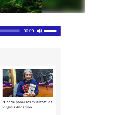
Utiliza
00:00
las
teclas
de
flecha
arriba/abajo
para
aumentar
o
disminuir
el
volumen.
"Dónde poner los muertos", de
Virginia Anderson