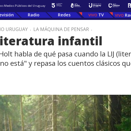
 los Medios Públicos del Uruguay
evisión
Radio
Redes
TV
Ra
IO URUGUAY
.
LA MÁQUINA DE PENSAR
.
iteratura infantil
olt habla de qué pasa cuando la LIJ (liter
 no está" y repasa los cuentos clásicos q