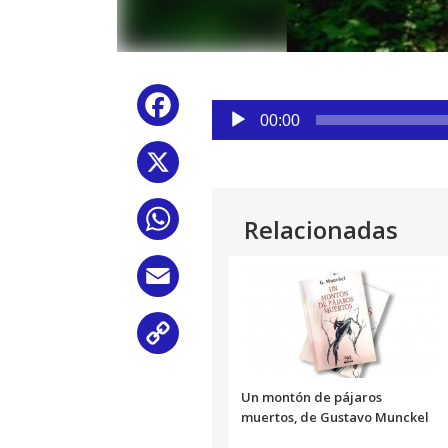
Reproductor
Facebook
de
00:00
audio
X
WhatsApp
Relacionadas
Email
Copy
Link
Un montón de pájaros
muertos, de Gustavo Munckel