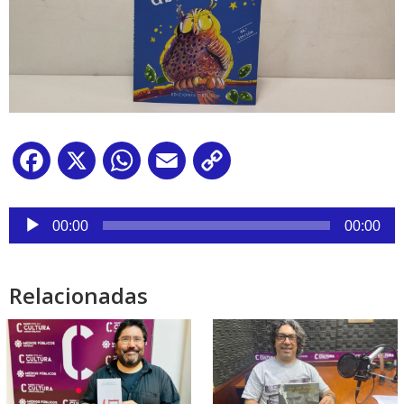
Facebook
X
WhatsApp
Email
Copy
Link
Reproductor
de
00:00
00:00
audio
Relacionadas