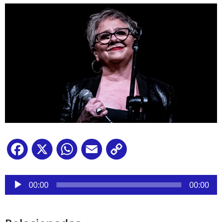
Facebook
X
WhatsApp
Email
Copy
Link
Reproductor
de
00:00
00:00
audio