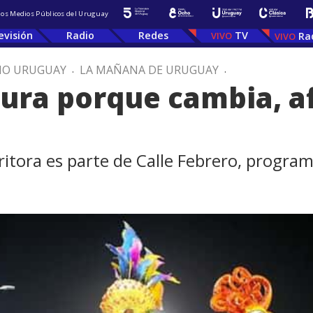
 los Medios Públicos del Uruguay
evisión
Radio
Redes
TV
Ra
IO URUGUAY
.
LA MAÑANA DE URUGUAY
.
dura porque cambia, a
critora es parte de Calle Febrero, prog