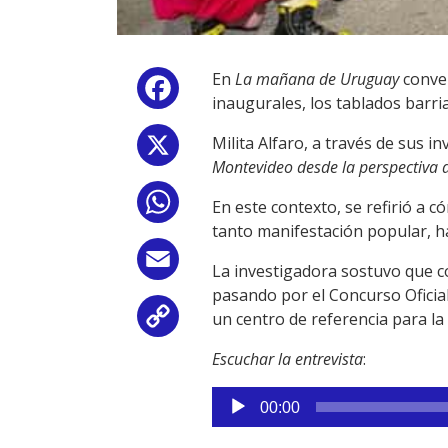
En
La mañana de Uruguay
conver
Facebook
inaugurales, los tablados barria
Milita Alfaro, a través de sus i
X
Montevideo desde la perspectiva d
WhatsApp
En este contexto, se refirió a 
tanto manifestación popular, h
Email
La investigadora sostuvo que c
pasando por el Concurso Oficia
un centro de referencia para la
Copy
Escuchar la entrevista
:
Link
Reproductor
00:00
de
audio