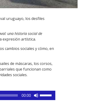
val uruguayo, los desfiles
val: una historia social de
 expresión artística.
los cambios sociales y cómo, en
ailes de máscaras, los corsos,
 barriales que funcionan como
idades sociales.
Utiliza
00:00
las
teclas