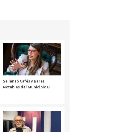
de
flecha
arriba/abajo
para
aumentar
o
disminuir
el
volumen.
Se lanzó Cafés y Bares
Notables del Municipio B